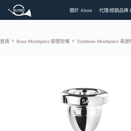
跳
關於 About
代理/經銷品牌 Br
至
主
要
內
容
首頁
Brass Mouthpiece 銅管吹嘴
Trombone Mouthpiece 長