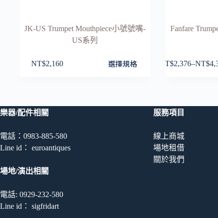
JK-US Trumpet Mouthpiece小號號嘴-
Fanfare Trum
US系列
此
此
選擇規格
NT$
2,160
NT$
2,376
–
NT$
4,
價
產
產
格
品
品
範
有
有
圍：
多
多
樂器/配件相關
服務項目
NT$2,3
種
種
到
款
款
NT$4,3
電話：0983-885-580
線上商城
式。
式。
Line id： euroantiques
場地租借
可
可
關於我們
在
在
場地/演出相關
產
產
品
品
電話: 0929-232-580
頁
頁
Line id： sigfridart
面
面