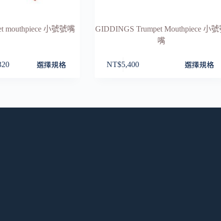
pet mouthpiece 小號號嘴
GIDDINGS Trumpet Mouthpiece 小
嘴
此
選擇規格
選擇規格
320
NT$
5,400
產
品
有
多
76
種
款
20
式。
可
在
產
品
頁
面