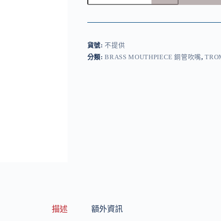
長
號
號
嘴
貨號:
不提供
數
分類:
BRASS MOUTHPIECE 銅管吹嘴
,
TRO
量
描述
額外資訊