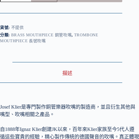
Mouthpiece
-
Exclusive/USA
Series
長
貨號:
不提供
號
分類:
BRASS MOUTHPIECE 銅管吹嘴
,
TROMBONE
號
MOUTHPIECE 長號吹嘴
嘴-
EX/US
系
列
數
描述
量
Josef Klier是專門製作銅管樂器吹嘴的製造商，並且衍生其他與
嘴型、吹嘴相關之產品。
自1888年Ignaz Klier創建JK以來，百年來Klier家族至今5代人遵
循這些寶貴的經驗，精心製作傳統的德國聲音的吹嘴。真正體現