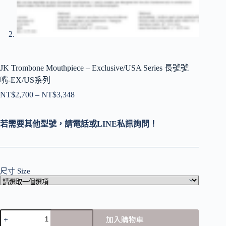
JK Trombone Mouthpiece – Exclusive/USA Series 長號號
嘴-EX/US系列
NT$
2,700
–
NT$
3,348
價
格
範
若需要其他型號，請電話或LINE私訊詢問！
圍：
NT$2,700
到
NT$3,348
尺寸 Size
JK
加入購物車
Trombone