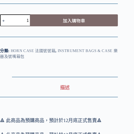
Sigfrid
加入購物車
Travel
Lite
French
Horn
Case
(Detachable
分類:
HORN CASE 法國號號箱
,
INSTRUMENT BAGS & CASE 樂
Bell)
器及號嘴箱包
齊
格
飛
旅
人
描述
系
列
法
國
號
🔺 此商品為預購商品，預計於12月底正式售賣🔺
號
箱
（可