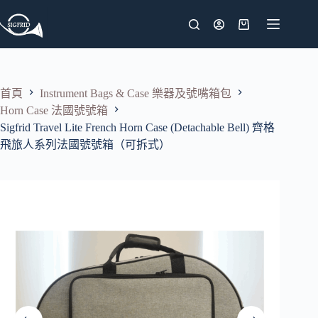
跳
至
購
主
物
要
車
內
首頁
Instrument Bags & Case 樂器及號嘴箱包
容
Horn Case 法國號號箱
Sigfrid Travel Lite French Horn Case (Detachable Bell) 齊格
飛旅人系列法國號號箱（可拆式）