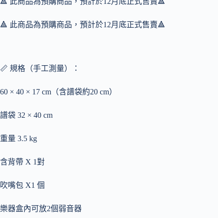
🔺 此商品為預購商品，預計於12月底正式售賣🔺
拆
式）
🔺 此商品為預購商品，預計於12月底正式售賣🔺
數
量
📏 規格（手工測量）：
60 × 40 × 17 cm（含譜袋約20 cm）
譜袋 32 × 40 cm
重量 3.5 kg
含背帶 X 1對
吹嘴包 X1 個
樂器盒內可放2個弱音器