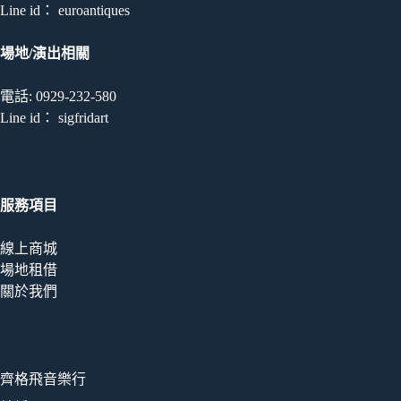
式。
Line id： euroantiques
可
在
場地/演出相關
產
品
電話: 0929-232-580
頁
Line id： sigfridart
面
選
擇
選
服務項目
項
線上商城
場地租借
關於我們
齊格飛音樂行