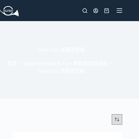
跳
至
購
主
物
要
車
內
容
Horn Case 法國號號箱
首頁
Instrument Bags & Case 樂器及號嘴箱包
Horn Case 法國號號箱