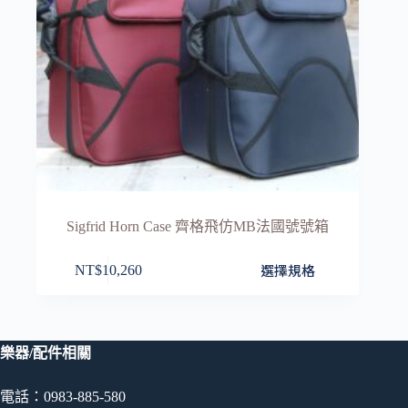
Sigfrid Horn Case 齊格飛仿MB法國號號箱
此
選擇規格
NT$
10,260
產
品
有
多
樂器/配件相關
種
款
電話：0983-885-580