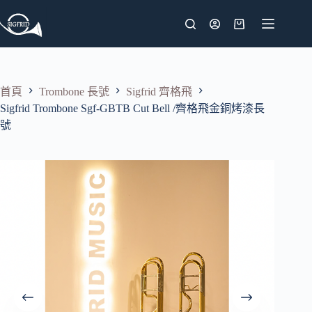
跳
至
購
主
物
要
車
內
首頁
Trombone 長號
Sigfrid 齊格飛
容
Sigfrid Trombone Sgf-GBTB Cut Bell /齊格飛金銅烤漆長
號