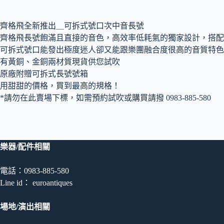
數
量
齊格飛全新推出＿可拆式號口次中音長號
齊格飛長號飽滿且直接的音色，高效率低耗氣的獨家設計，搭配
可拆式號口能發出極度迷人卻又能跟樂團融合度很高的音質特色
有黃銅、金銅兩材質現貨供您試吹
原廠附贈可拆式長號號箱
用甜甜的價格，買到最高的規格！
*請勿在此賣場下標，如需預約試吹或購買請撥 0983-885-580
樂器/配件相關
電話：0983-885-580
Line id： euroantiques
場地/演出相關