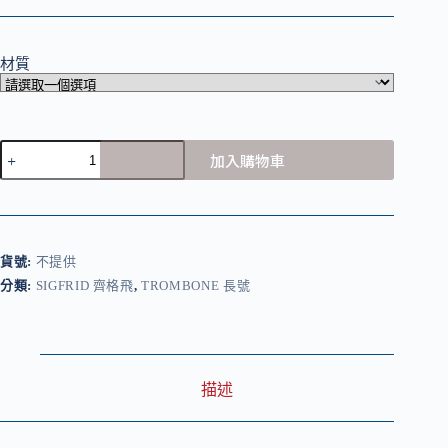
範
圍：
材質
NT$70,200
到
NT$73,440
Sigfrid
加入購物車
Trombone
Sgf-
GBTB
Cut
Bell
/
貨號:
不提供
齊
分類:
SIGFRID 齊格飛
,
TROMBONE 長號
格
飛
金
銅
烤
描述
漆
長
號