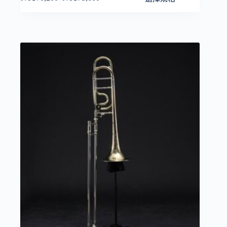
價
產
格
品
範
有
圍：
多
NT$70,200
種
到
款
NT$75,600
式。
可
在
產
品
頁
面
選
擇
選
項