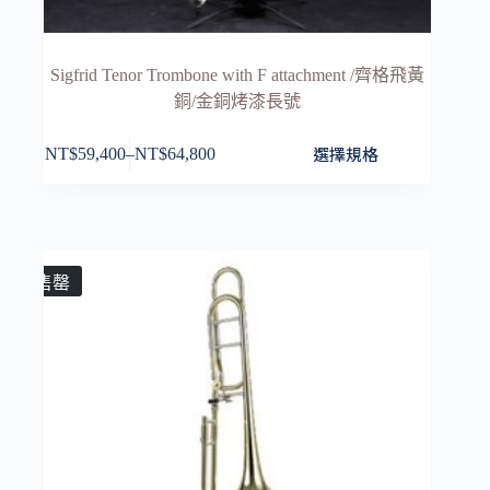
Sigfrid Tenor Trombone with F attachment /齊格飛黃
銅/金銅烤漆長號
此
選擇規格
NT$
59,400
–
NT$
64,800
價
產
格
品
範
有
圍：
多
NT$59,400
種
售罄
到
款
NT$64,800
式。
可
在
產
品
頁
面