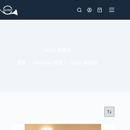
跳
至
購
主
物
要
車
內
容
Sigfrid 齊格飛
首頁
Trombone 長號
Sigfrid 齊格飛