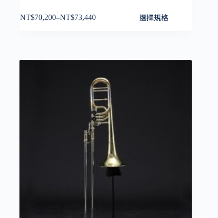
此
選擇規格
NT$
70,200
–
NT$
73,440
價
產
格
品
範
有
圍：
多
NT$70,200
種
到
款
NT$73,440
式。
可
在
產
品
頁
面
選
擇
選
項