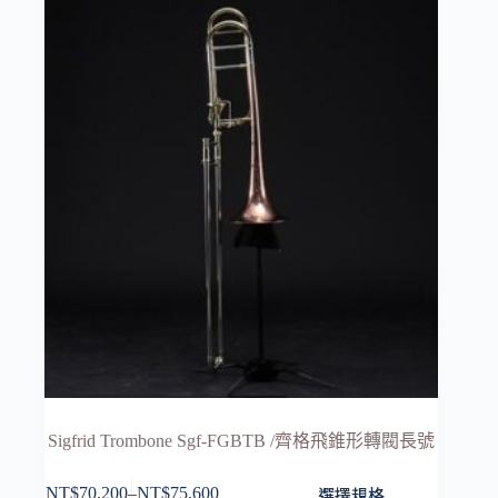
Sigfrid Trombone Sgf-FGBTB /齊格飛錐形轉閥長號
此
選擇規格
NT$
70,200
–
NT$
75,600