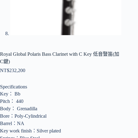
Royal Global Polaris Bass Clarinet with C Key 低音豎笛(加
C鍵)
NT$
232,200
Specifications
Key： Bb
Pitch： 440
Body： Grenadilla
Bore：Poly-Cylindrical
Barrel：NA
Key work finish：Silver plated