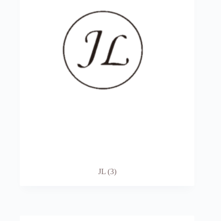
JL
(3)