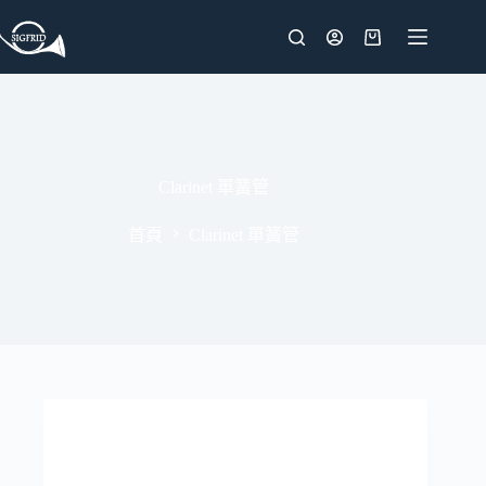
跳
至
購
主
物
要
車
內
容
Clarinet 單簧管
首頁
Clarinet 單簧管