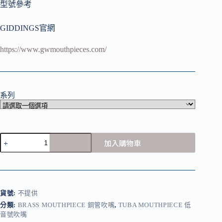
型號參考
GIDDINGS官網
https://www.gwmouthpieces.com/
系列
GIDDINGS
加入購物車
Tuba
Mouthpiece
低
音
號
貨號:
不提供
吹
嘴
分類:
BRASS MOUTHPIECE 銅管吹嘴
,
TUBA MOUTHPIECE 低
音號吹嘴
數