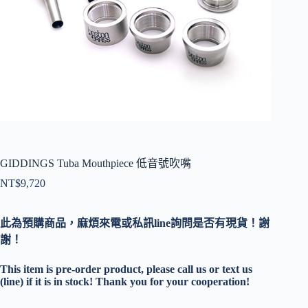
GIDDINGS Tuba Mouthpiece 低音號吹嘴
NT$
9,720
此為預購商品，麻煩來電或私訊line詢問是否有現貨！謝
謝！
This item is pre-order product, please call us or text us
(line) if it is in stock! Thank you for your cooperation!