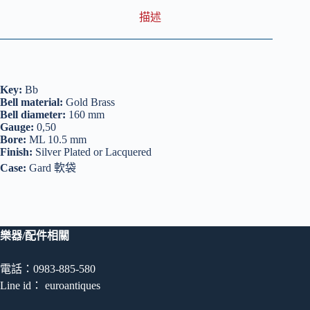
描述
Key:
Bb
Bell material:
Gold Brass
Bell diameter:
160 mm
Gauge:
0,50
Bore:
ML 10.5 mm
Finish:
Silver Plated or Lacquered
Case:
Gard 軟袋
樂器/配件相關
電話：0983-885-580
Line id： euroantiques