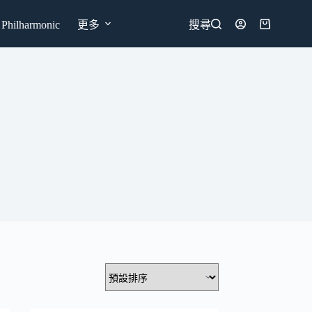
hilharmonic
更多
搜尋
購
物
車