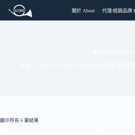
跳
關於 About
代理/經銷品牌 Br
至
主
要
內
容
富魯閣號 Flugelhorn
首頁
Trumpet / Cornet / Flugelhorn-小號/短號/富魯閣
顯示所有 6 筆結果