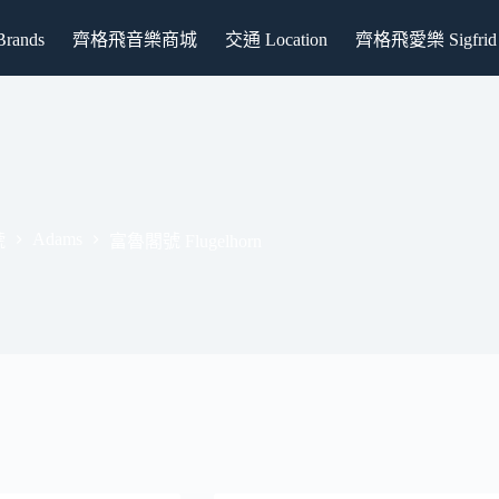
ands
齊格飛音樂商城
交通 Location
齊格飛愛樂 Sigfrid P
Adams
號
富魯閣號 Flugelhorn