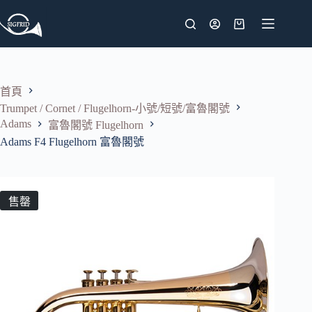
跳
至
購
主
物
要
車
內
首頁
容
Trumpet / Cornet / Flugelhorn-小號/短號/富魯閣號
Adams
富魯閣號 Flugelhorn
Adams F4 Flugelhorn 富魯閣號
售罄