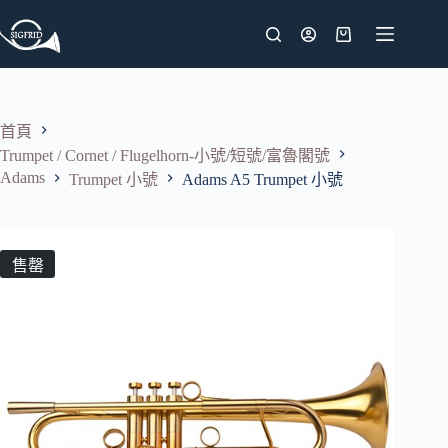
跳
至
購
主
物
要
車
內
首頁
容
Trumpet / Cornet / Flugelhorn-小號/短號/富魯閣號
Adams
Trumpet 小號
Adams A5 Trumpet 小號
售罄