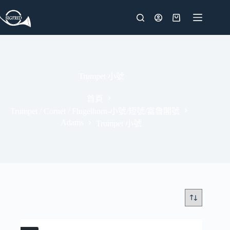
跳
至
購
主
物
要
車
內
容
Trumpet 小號
首頁
Trumpet / Cornet / Flugelhorn-小號/短號/富魯閣號
Adams
Trumpet 小號