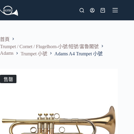
跳
至
購
主
物
要
車
內
首頁
容
Trumpet / Cornet / Flugelhorn-小號/短號/富魯閣號
Adams
Trumpet 小號
Adams A4 Trumpet 小號
售罄