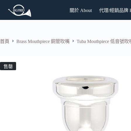
跳
關於 About
代理/經銷品牌 Br
至
主
要
內
容
首頁
Brass Mouthpiece 銅管吹嘴
Tuba Mouthpiece 低音號吹
售罄