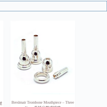
Breslmair Trombone Mouthpiece – Three
號號