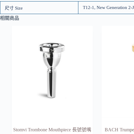
T12-1, New Generation 2-
尺寸 Size
相關商品
Stomvi Trombone Mouthpiece 長號號嘴
BACH Trump