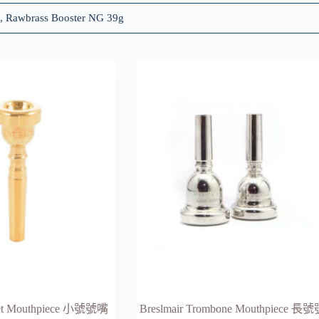
J, Rawbrass Booster NG 39g
et Mouthpiece 小號號嘴
Breslmair Trombone Mouthpiece 長