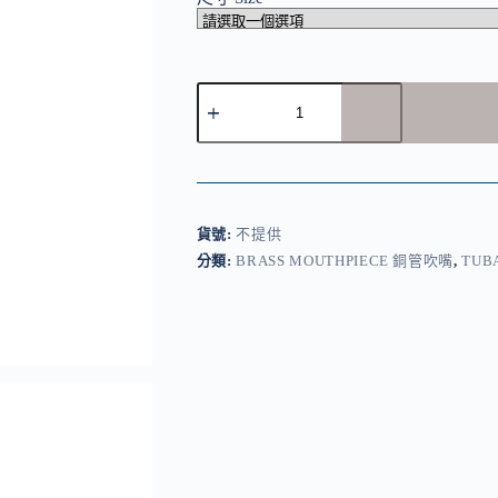
Breslmair
Tuba
mouthpiece
低
音
號
號
貨號:
不提供
嘴
分類:
BRASS MOUTHPIECE 銅管吹嘴
,
TUB
數
量