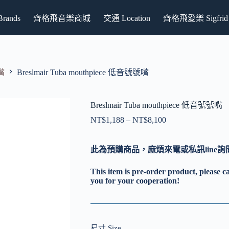
ands
齊格飛音樂商城
交通 Location
齊格飛愛樂 Sigfrid P
嘴
Breslmair Tuba mouthpiece 低音號號嘴
Breslmair Tuba mouthpiece 低音號號嘴
NT$
1,188
–
NT$
8,100
價
格
範
此為預購商品，麻煩來電或私訊line
圍：
NT$1,188
This item is pre-order product, please call
到
you for your cooperation!
NT$8,100
尺寸 Size