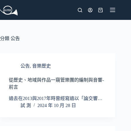
跳
至
購
主
物
要
車
內
分類
公告
容
公告
,
音樂歷史
從歷史、地域與作品一窺管樂團的編制與音響-
前言
過去在2013與2017年時曾經寫過以「論交響…
試 測
2024 年 10 月 28 日