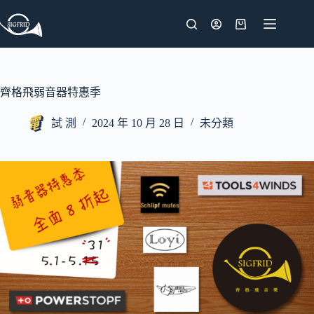
跳
至
購
主
物
要
車
內
齊格飛弱音器特惠季
容
試 測
2024 年 10 月 28 日
未分類