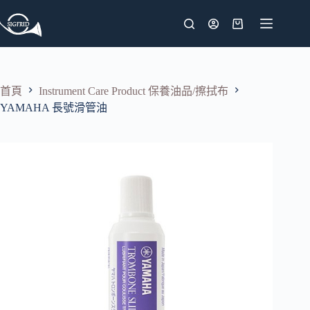
跳
至
購
主
物
要
車
內
首頁
Instrument Care Product 保養油品/擦拭布
容
YAMAHA 長號滑管油