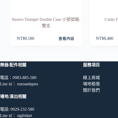
Stomvi Trumpet Double Case 小號號箱-
Curtis
雙支
此
查看內容
NT$
9,180
NT$
6,480
產
品
有
多
樂器/配件相關
服務項目
種
款
電話：0983-885-580
線上商城
式。
Line id： euroantiques
場地租借
可
關於我們
在
場地/演出相關
產
品
電話: 0929-232-580
頁
Line id： sigfridart
面