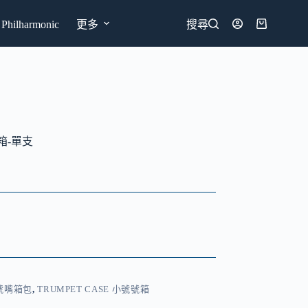
hilharmonic
更多
搜尋
購
物
車
號號箱-單支
及號嘴箱包
,
TRUMPET CASE 小號號箱