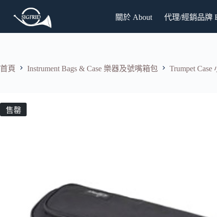
跳
關於 About
代理/經銷品牌 Br
至
主
要
內
容
首頁
Instrument Bags & Case 樂器及號嘴箱包
Trumpet Ca
售罄