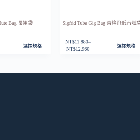
 Flute Bag 長笛袋
Sigfrid Tuba Gig Bag 齊格飛低音號
NT$
11,880
–
此
選擇規格
選擇規格
NT$
12,960
價
產
格
品
範
有
圍：
多
NT$11,880
種
到
款
NT$12,960
式。
可
在
產
品
頁
面