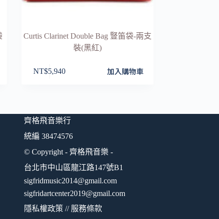
袋
Curtis Clarinet Double Bag 豎笛袋-兩支
裝(黑紅)
加入購物車
NT$
5,940
齊格飛音樂行
統編 38474576
© Copyright - 齊格飛音樂 -
台北市中山區龍江路147號B1
sigfridmusic2014@gmail.com
sigfridartcenter2019@gmail.com
隱私權政策
//
服務條款