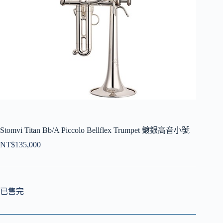
Stomvi Titan Bb/A Piccolo Bellflex Trumpet 鍍銀高音小號
NT$
135,000
已售完