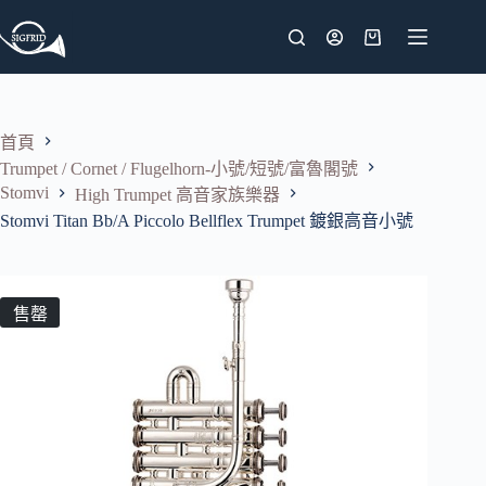
跳
至
購
主
物
要
車
內
首頁
容
Trumpet / Cornet / Flugelhorn-小號/短號/富魯閣號
Stomvi
High Trumpet 高音家族樂器
Stomvi Titan Bb/A Piccolo Bellflex Trumpet 鍍銀高音小號
售罄