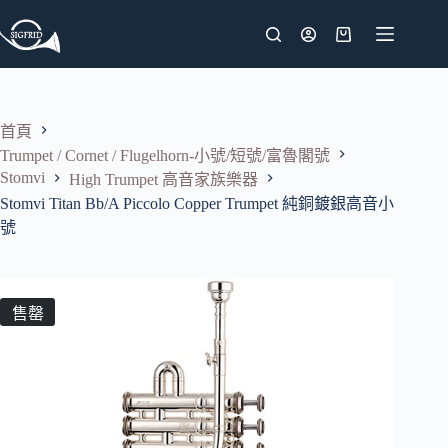
跳
至
購
主
物
要
車
內
首頁
容
Trumpet / Cornet / Flugelhorn-小號/短號/富魯閣號
Stomvi
High Trumpet 高音家族樂器
Stomvi Titan Bb/A Piccolo Copper Trumpet 純銅鍍銀高音小
號
售罄