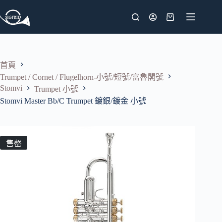
跳
至
購
主
物
要
車
內
首頁
容
Trumpet / Cornet / Flugelhorn-小號/短號/富魯閣號
Stomvi
Trumpet 小號
Stomvi Master Bb/C Trumpet 鍍銀/鍍金 小號
售罄