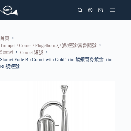
跳
至
購
主
物
要
車
內
首頁
容
Trumpet / Cornet / Flugelhorn-小號/短號/富魯閣號
Stomvi
Cornet 短號
Stomvi Forte Bb Cornet with Gold Trim 鍍銀管身鍍金Trim
Bb調短號