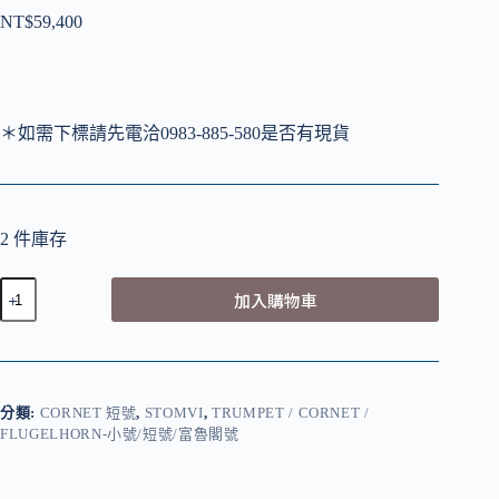
NT$
59,400
＊如需下標請先電洽0983-885-580是否有現貨
2 件庫存
Stomvi
加入購物車
Forte
Bb
Cornet
with
Gold
Trim
分類:
CORNET 短號
,
STOMVI
,
TRUMPET / CORNET /
鍍
FLUGELHORN-小號/短號/富魯閣號
銀
管
身