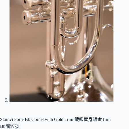
Stomvi Forte Bb Cornet with Gold Trim 鍍銀管身鍍金Trim
Bb調短號