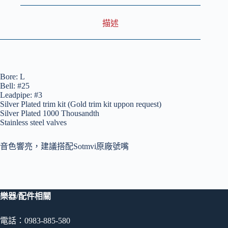
鍍
金
描述
Trim
Bb
調
短
號
Bore: L
數
Bell: #25
量
Leadpipe: #3
Silver Plated trim kit (Gold trim kit uppon request)
Silver Plated 1000 Thousandth
Stainless steel valves
音色響亮，建議搭配Sotmvi原廠號嘴
樂器/配件相關
電話：0983-885-580