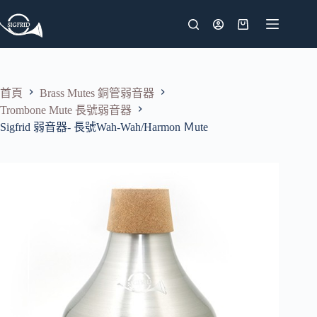
跳
至
購
主
物
要
車
內
首頁
Brass Mutes 銅管弱音器
容
Trombone Mute 長號弱音器
Sigfrid 弱音器- 長號Wah-Wah/Harmon Ｍute