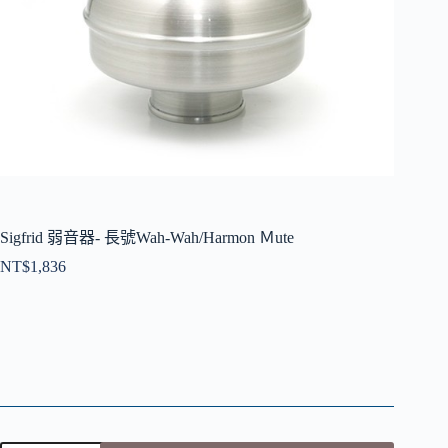
Sigfrid 弱音器- 長號Wah-Wah/Harmon Ｍute
NT$
1,836