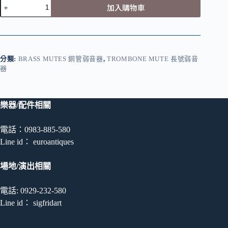
Sigfrid
加入購物車
弱
音
器-
長
號
分類:
BRASS MUTES 銅管弱音器
,
TROMBONE MUTE 長號弱音
Wah-
器
Wah/Harmon
Ｍ
ute
數
樂器/配件相關
量
電話：0983-885-580
Line id： euroantiques
場地/演出相關
電話: 0929-232-580
Line id： sigfridart