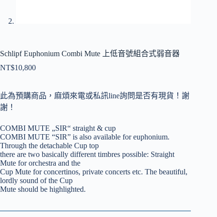
Schlipf Euphonium Combi Mute 上低音號組合式弱音器
NT$
10,800
此為預購商品，麻煩來電或私訊line詢問是否有現貨！謝
謝！
COMBI MUTE „SIR“ straight & cup
COMBI MUTE “SIR” is also available for euphonium.
Through the detachable Cup top
there are two basically different timbres possible: Straight
Mute for orchestra and the
Cup Mute for concertinos, private concerts etc. The beautiful,
lordly sound of the Cup
Mute should be highlighted.