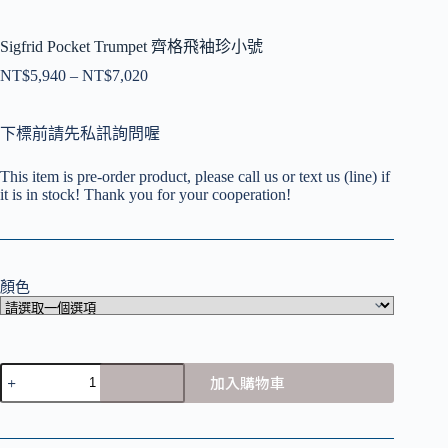
Sigfrid Pocket Trumpet 齊格飛袖珍小號
NT$
5,940
–
NT$
7,020
價
格
範
下標前請先私訊詢問喔
圍：
NT$5,940
This item is pre-order product, please call us or text us (line) if
到
it is in stock! Thank you for your cooperation!
NT$7,020
顏色
Sigfrid
加入購物車
Pocket
Trumpet
齊
格