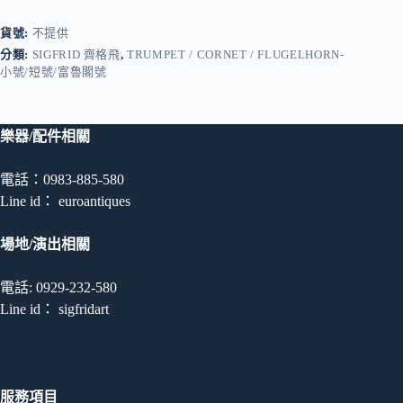
飛
貨號:
不提供
袖
珍
分類:
SIGFRID 齊格飛
,
TRUMPET / CORNET / FLUGELHORN-
小號/短號/富魯閣號
小
號
數
量
樂器/配件相關
電話：0983-885-580
Line id： euroantiques
場地/演出相關
電話: 0929-232-580
Line id： sigfridart
服務項目