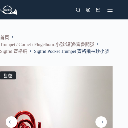
跳
至
購
主
物
要
車
內
首頁
容
Trumpet / Cornet / Flugelhorn-小號/短號/富魯閣號
Sigfrid 齊格飛
Sigfrid Pocket Trumpet 齊格飛袖珍小號
售罄