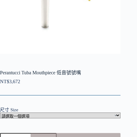
Perantucci Tuba Mouthpiece 低音號號嘴
NT$
3,672
尺寸 Size
Perantucci