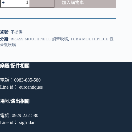
加入購物車
Tuba
Mouthpiece
低
音
號
貨號:
不提供
號
嘴
分類:
BRASS MOUTHPIECE 銅管吹嘴
,
TUBA MOUTHPIECE 低
音號吹嘴
數
量
樂器/配件相關
電話：0983-885-580
Line id： euroantiques
場地/演出相關
電話: 0929-232-580
Line id： sigfridart