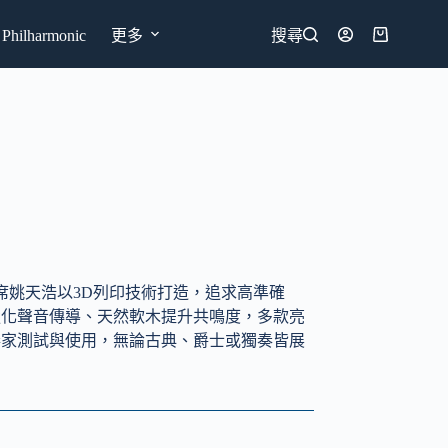
hilharmonic
更多
搜尋
購
物
車
小號副首席姚天浩以3D列印技術打造，追求高準確
強化聲音傳導、天然軟木提升共鳴度，多款亮
奏家測試與使用，無論古典、爵士或獨奏皆展