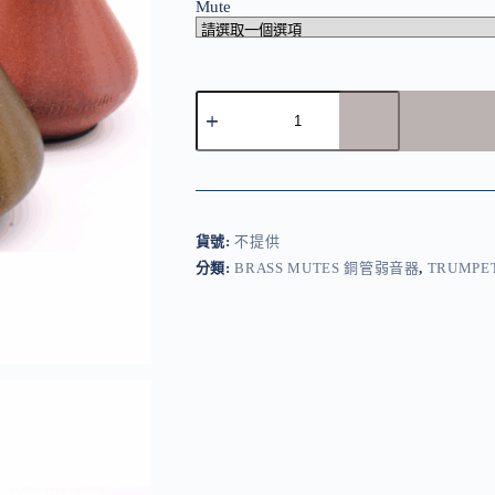
Mute
Mastiff
Mutes
弱
音
器
-
小
貨號:
不提供
號
分類:
BRASS MUTES 銅管弱音器
,
TRUMPE
Practice
數
量