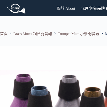
跳
關於 About
代理/經銷品牌 Br
至
主
要
內
容
首頁
Brass Mutes 銅管弱音器
Trumpet Mute 小號弱音器
M