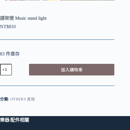
譜架燈 Music stand light
NT$
810
83 件庫存
譜
加入購物車
架
燈
Music
stand
light
分類:
OTHERS 其他
數
量
樂器/配件相關