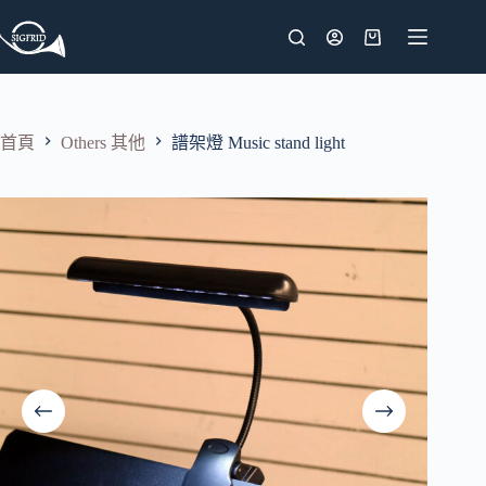
跳
至
購
主
物
要
車
內
首頁
Others 其他
譜架燈 Music stand light
容