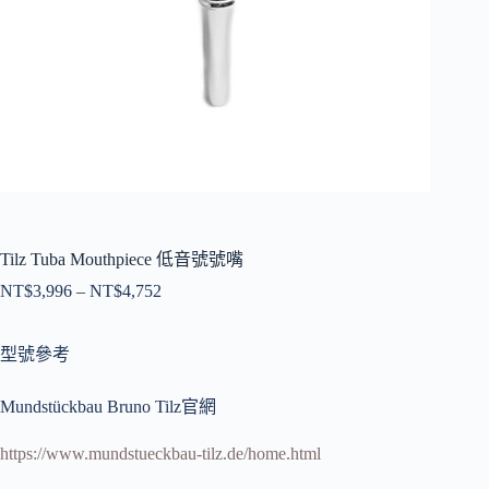
Tilz Tuba Mouthpiece 低音號號嘴
NT$
3,996
–
NT$
4,752
價
格
範
型號參考
圍：
NT$3,996
Mundstückbau Bruno Tilz官網
到
NT$4,752
https://www.mundstueckbau-tilz.de/home.html