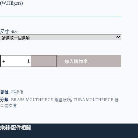
(W.Hilgers)
尺寸 Size
Tilz
加入購物車
Tuba
Mouthpiece
低
音
號
貨號:
不提供
號
嘴
分類:
BRASS MOUTHPIECE 銅管吹嘴
,
TUBA MOUTHPIECE 低
音號吹嘴
數
量
樂器/配件相關