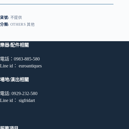
行
李
牌
貨號:
不提供
數
量
分類:
OTHERS 其他
樂器/配件相關
電話：0983-885-580
Line id： euroantiques
場地/演出相關
電話: 0929-232-580
Line id： sigfridart
服務項目