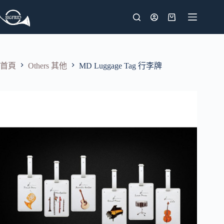
跳
至
購
主
物
要
車
內
首頁
Others 其他
MD Luggage Tag 行李牌
容