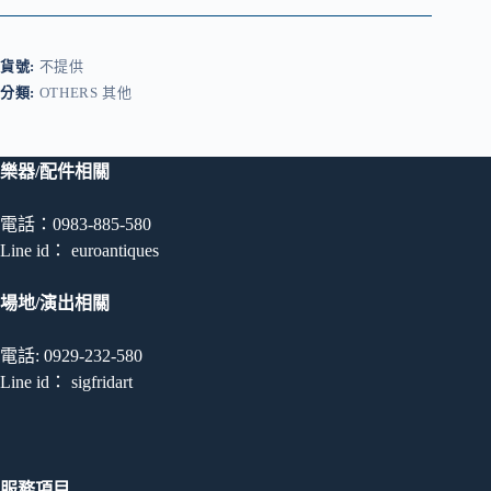
橡
膠
吊
貨號:
不提供
飾
數
分類:
OTHERS 其他
量
樂器/配件相關
電話：0983-885-580
Line id： euroantiques
場地/演出相關
電話: 0929-232-580
Line id： sigfridart
服務項目