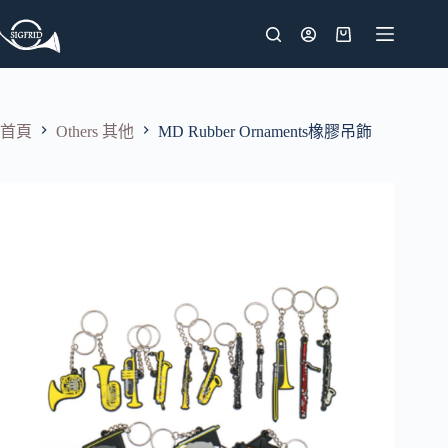
跳
至
購
主
物
要
車
內
首頁
Others 其他
MD Rubber Ornaments橡膠吊飾
容