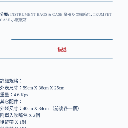
Case
齊
格
分類:
INSTRUMENT BAGS & CASE 樂器及號嘴箱包
,
TRUMPET
飛
CASE 小號號箱
玻
璃
纖
維
四
描述
支
小
號
號
箱
詳細規格：
數
外表尺寸：59cm X 36cm X 25cm
量
重量：4.6 Kgs
其它配件：
外袋尺寸：40cm X 34cm （前後各一個）
附單入吹嘴包 X 2個
後背帶 X 1對