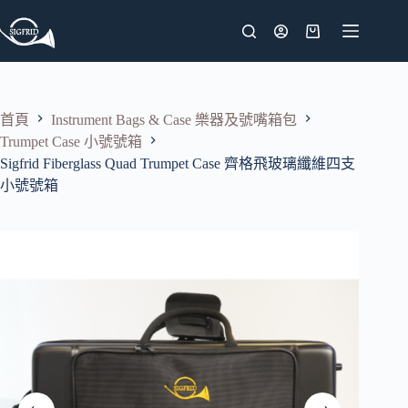
跳
至
購
主
物
要
車
內
首頁
Instrument Bags & Case 樂器及號嘴箱包
容
Trumpet Case 小號號箱
Sigfrid Fiberglass Quad Trumpet Case 齊格飛玻璃纖維四支
小號號箱