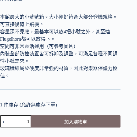
本館最大的小號號箱。大小剛好符合大部分登機規格。
可直接後背上飛機。
容量深不見底，最基本可以放4把小號之外，甚至連
Flugelhorn都可以放得下。
空間可非常靈活運用（可參考圖片）
內裝全部防撞裝置皆可拆卸及調整，可滿足各種不同調
性小號需求。
玻璃纖維屬於硬度非常強的材質，因此對樂器保護力極
佳。
1 件庫存 (允許無庫存下單)
Sigfrid
加入購物車
Fiberglass
Quad
Trumpet