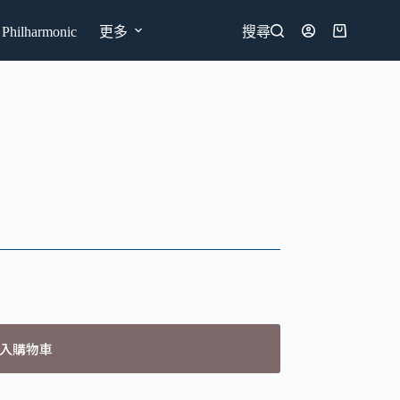
hilharmonic
更多
搜尋
購
物
車
入購物車