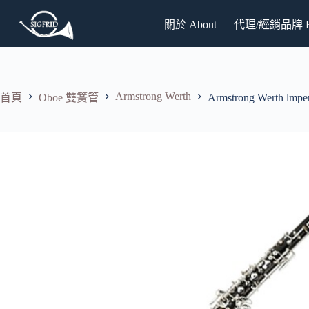
跳
關於 About
代理/經銷品牌 Br
至
主
要
內
容
Armstrong Werth
首頁
Oboe 雙簧管
Armstrong Werth lm