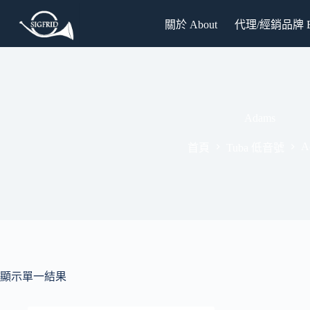
跳
關於 About
代理/經銷品牌 Br
至
主
要
內
容
Adams
A
首頁
Tuba 低音號
顯示單一結果