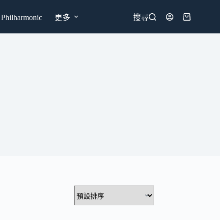
hilharmonic
更多
搜尋
購
物
車