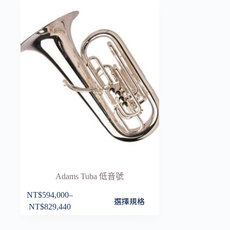
Adams Tuba 低音號
NT$
594,000
–
此
選擇規格
NT$
829,440
價
產
格
品