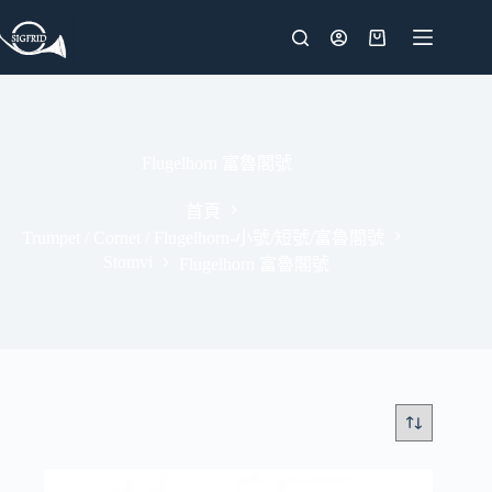
跳
至
購
主
物
要
車
內
容
Flugelhorn 富魯閣號
首頁
Trumpet / Cornet / Flugelhorn-小號/短號/富魯閣號
Stomvi
Flugelhorn 富魯閣號