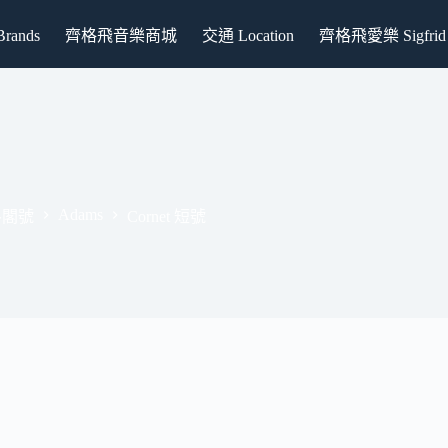
ands
齊格飛音樂商城
交通 Location
齊格飛愛樂 Sigfrid P
Adams
/富魯閣號
Cornet 短號