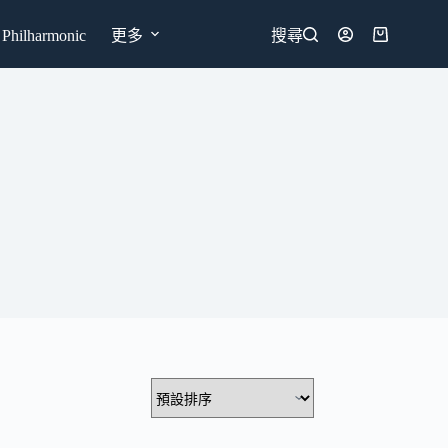
hilharmonic
更多
搜尋
購
物
車