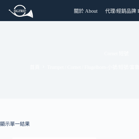
跳
關於 About
代理/經銷品牌 Br
至
主
要
內
容
Cornet 短號
首頁
Trumpet / Cornet / Flugelhorn-小號/短號
顯示單一結果