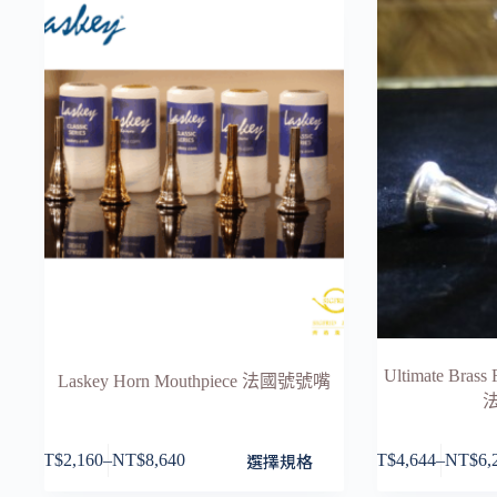
Ultimate Brass
Laskey Horn Mouthpiece 法國號號嘴
此
此
選擇規格
NT$
2,160
–
NT$
8,640
NT$
4,644
–
NT$
6,
價
價
產
產