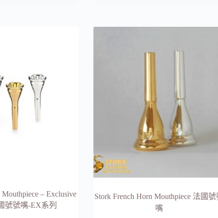
格
品
範
有
圍：
多
44
NT$5,292
種
到
款
64
NT$6,480
式。
可
在
產
品
頁
面
選
擇
選
項
 Mouthpiece – Exclusive
Stork French Horn Mouthpiece 法國
s 法國號號嘴-EX系列
嘴