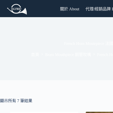
跳
關於 About
代理/經銷品牌 Br
至
主
要
內
容
French Horn Moutepiece
首頁
Brass Mouthpiece 銅管吹嘴
French 
顯示所有 7 筆結果