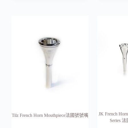
格
格
品
品
範
範
有
有
圍：
圍：
多
多
NT$2,160
NT$4,6
種
種
到
到
款
款
NT$8,640
NT$6,2
式。
式。
可
可
在
在
產
產
品
品
頁
頁
面
面
選
選
擇
擇
選
選
項
項
JK French Horn
Tilz French Horn Mouthpiece法國號號嘴
Serie