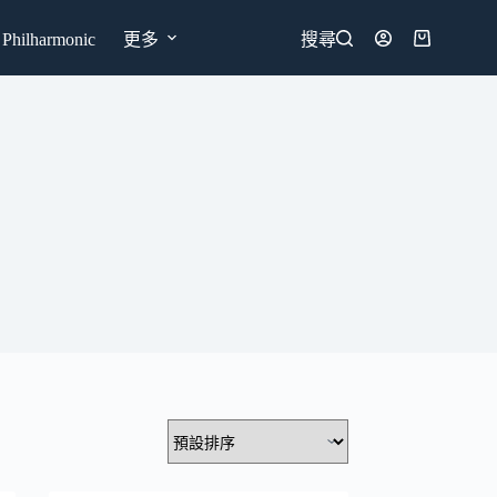
hilharmonic
更多
搜尋
購
物
車