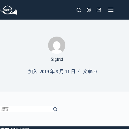
跳
至
購
主
物
要
車
內
容
Sigfrid
加入: 2019 年 9 月 11 日
文章: 0
找
不