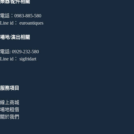
到
樂器/配件相關
符
合
電話：0983-885-580
條
Line id： euroantiques
件
的
場地/演出相關
結
果
電話: 0929-232-580
Line id： sigfridart
服務項目
線上商城
場地租借
關於我們